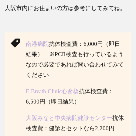
大阪市内にお住まいの方は参考にしてみてね。
南港病院
抗体検査費：
6,000
円（即日
結果） ※
PCR
検査も行っているよう
なので必要であれば問い合わせてみて
ください
E.Breath Clinic
心斎橋
抗体検査費：
6,500
円（即日結果）
大阪みなと中央病院健診センター
抗体
検査費：健診とセットなら
2,200
円