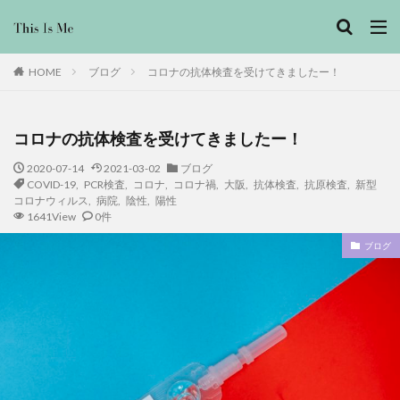
ブログ
コロナの抗体検査を受けてきましたー！
HOME
コロナの抗体検査を受けてきましたー！
2020-07-14
2021-03-02
ブログ
COVID-19
,
PCR検査
,
コロナ
,
コロナ禍
,
大阪
,
抗体検査
,
抗原検査
,
新型
コロナウィルス
,
病院
,
陰性
,
陽性
1641View
0件
ブログ