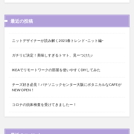
最近の投稿
ニットデザイナーが読み解く2021春トレンド ｰニット編ｰ
ガチリピ決定！美味しすぎるトマト、見ーつけた♪
IKEAでリモートワークの部屋を使いやすくDIYしてみた
チーズ好き必見！パナソニックセンター大阪にボタニカルなCAFEが
NEW OPEN！
コロナの抗体検査を受けてきましたー！