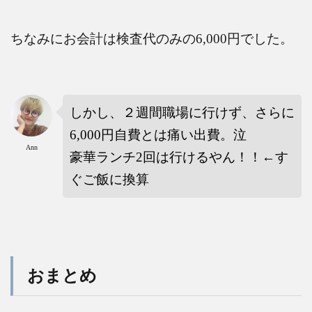
ちなみにお会計は検査代のみの
6,000
円でした。
しかし、２週間職場に行けず、さらに
6,000
円自費とは痛い出費。泣
Ann
豪華ランチ
2
回は行けるやん！！
←
す
ぐご飯に換算
おまとめ