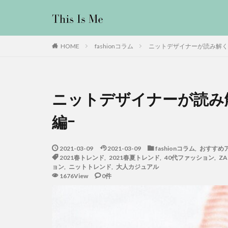
fashionコラム
ニットデザイナーが読み解く2
HOME
ニットデザイナーが読み解
編ｰ
2021-03-09
2021-03-09
fashionコラム
,
おすすめ
2021春トレンド
,
2021春夏トレンド
,
40代ファッション
,
ZA
ョン
,
ニットトレンド
,
大人カジュアル
1676View
0件