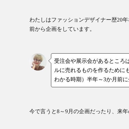
わたしはファッションデザイナー歴
20
年
前から企画をしています。
受注会や展示会があるところ
ルに売れるものを作るために
わかる時期）半年～
3
か月前に
今で言うと
8
～
9
月の企画だったり、来年