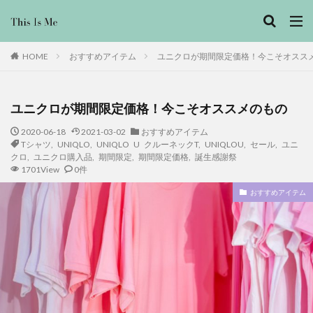
おすすめアイテム
ユニクロが期間限定価格！今こそオスス
HOME
ユニクロが期間限定価格！今こそオススメのもの
2020-06-18
2021-03-02
おすすめアイテム
Tシャツ
,
UNIQLO
,
UNIQLO U クルーネックT
,
UNIQLOU
,
セール
,
ユニ
クロ
,
ユニクロ購入品
,
期間限定
,
期間限定価格
,
誕生感謝祭
1701View
0件
おすすめアイテム