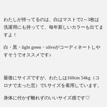
わたしが持ってるのは、白はマストで
2
～
3
枚は
洗濯用にも持ってて、毎年新しいカラーも出てま
すよ！
白・黒・
light green
・
olive
がコーディネートしや
すそうでオススメです
♪
最後にサイズですが、わたしは
160cm 54kg
（コ
ロナで太った悲）で
L
サイズを着用しています。
身体に付かず離れずのいいサイズ感です♡